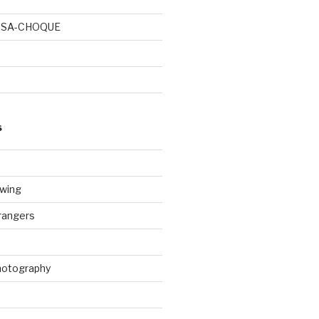
OSA-CHOQUE
S
wing
rangers
Photography