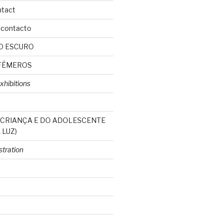
ntact
+contacto
O ESCURO
FÉMEROS
xhibitions
 CRIANÇA E DO ADOLESCENTE
 LUZ)
ustration