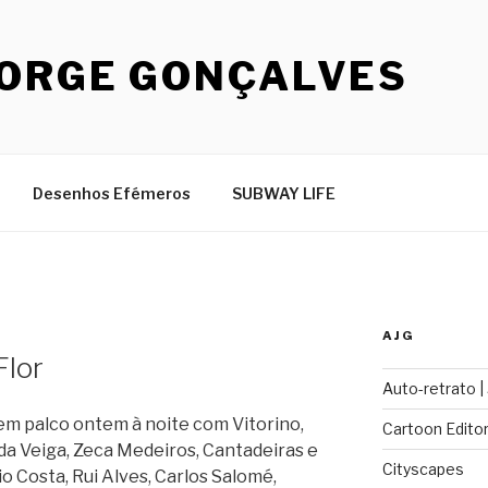
JORGE GONÇALVES
Desenhos Efémeros
SUBWAY LIFE
AJG
Flor
Auto-retrato |
em palco ontem à noite com Vitorino,
Cartoon Editor
lda Veiga, Zeca Medeiros, Cantadeiras e
Cityscapes
 Costa, Rui Alves, Carlos Salomé,