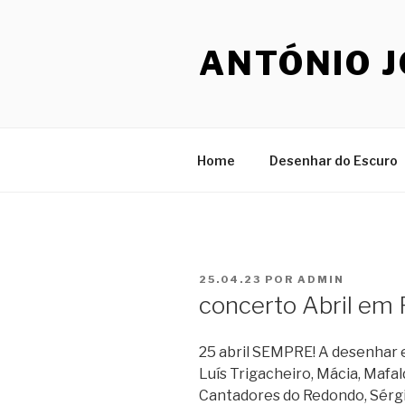
Saltar
para
ANTÓNIO 
o
conteúdo
Home
Desenhar do Escuro
PUBLICADO
25.04.23
POR
ADMIN
EM
concerto Abril em 
25 abril SEMPRE! A desenhar 
Luís Trigacheiro, Mácia, Mafa
Cantadores do Redondo, Sérgio