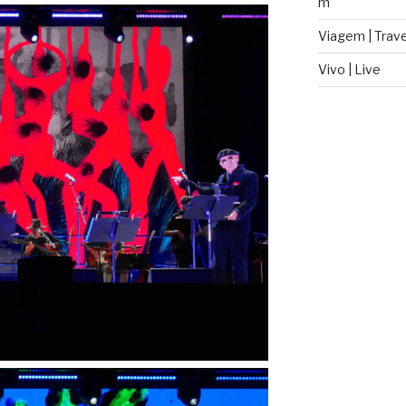
m
Viagem | Trave
Vivo | Live