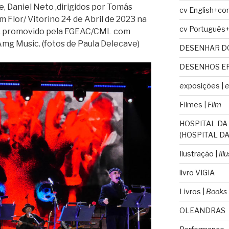
, Daniel Neto ,dirigidos por Tomás
cv English+co
 Flor/ Vitorino 24 de Abril de 2023 na
cv Português
a, promovido pela EGEAC/CML com
Amg Music. (fotos de Paula Delecave)
DESENHAR D
DESENHOS E
exposições |
e
Filmes |
Film
HOSPITAL DA
(HOSPITAL DA
Ilustração |
Ill
livro VIGIA
Livros |
Books
OLEANDRAS