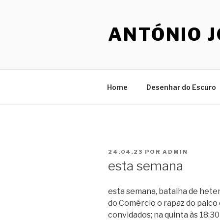
Saltar
para
ANTÓNIO 
o
conteúdo
Home
Desenhar do Escuro
PUBLICADO
24.04.23
POR
ADMIN
EM
esta semana
esta semana, batalha de heter
do Comércio o rapaz do palco 
convidados; na quinta às 18:30