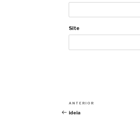
Site
Navegação
ANTERIOR
Conteúdo
de
anterior
ideia
artigos