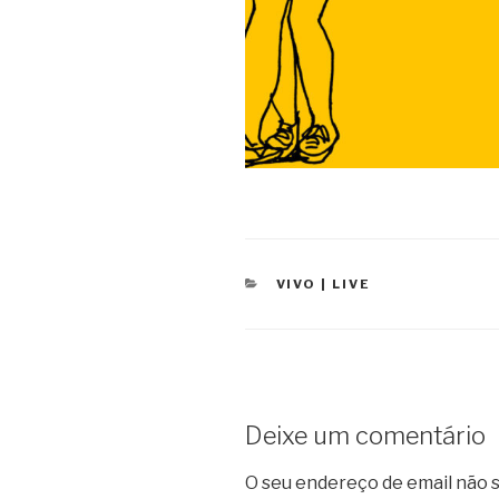
CATEGORIAS
VIVO | LIVE
Deixe um comentário
O seu endereço de email não s