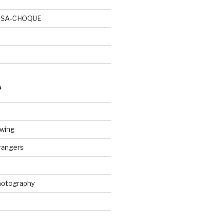
OSA-CHOQUE
S
wing
rangers
Photography