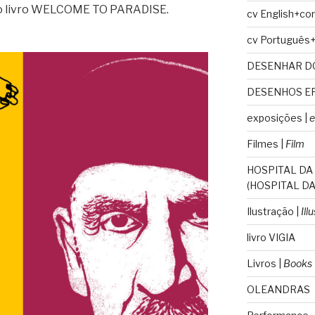
vo livro WELCOME TO PARADISE.
cv English+co
cv Português
DESENHAR D
DESENHOS E
exposições |
e
Filmes |
Film
HOSPITAL DA
(HOSPITAL DA
Ilustração |
Ill
livro VIGIA
Livros |
Books
OLEANDRAS