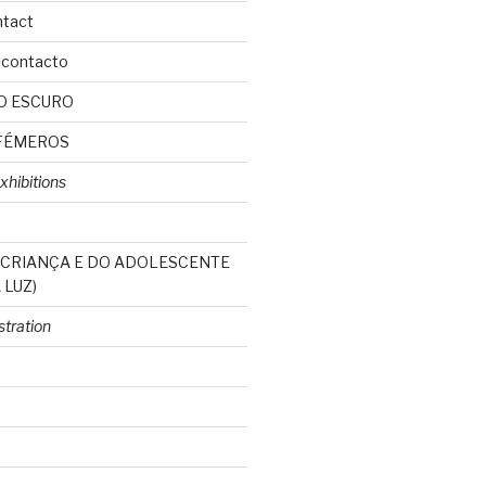
ntact
+contacto
O ESCURO
FÉMEROS
xhibitions
 CRIANÇA E DO ADOLESCENTE
 LUZ)
ustration