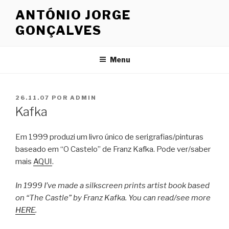
Saltar
ANTÓNIO JORGE
para
GONÇALVES
o
conteúdo
Menu
PUBLICADO
26.11.07
POR
ADMIN
EM
Kafka
Em 1999 produzi um livro único de serigrafias/pinturas
baseado em “O Castelo” de Franz Kafka. Pode ver/saber
mais
AQUI
.
In 1999 I’ve made a silkscreen prints artist book based
on “The Castle” by Franz Kafka. You can read/see more
HERE
.