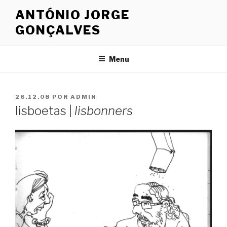
Saltar
ANTÓNIO JORGE
para
GONÇALVES
o
conteúdo
Menu
PUBLICADO
26.12.08
POR
ADMIN
EM
lisboetas |
lisbonners