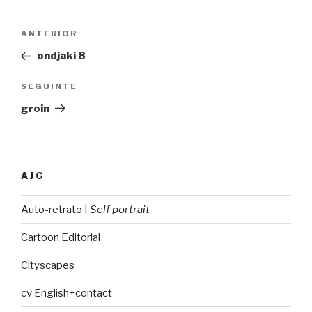
Navegação
ANTERIOR
Conteúdo
de
anterior
ondjaki 8
artigos
SEGUINTE
Conteúdo
seguinte
groin
AJG
Auto-retrato |
Self portrait
Cartoon Editorial
Cityscapes
cv English+contact