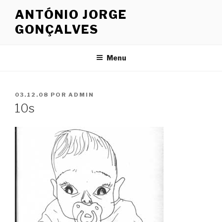
Saltar
ANTÓNIO JORGE
para
GONÇALVES
o
conteúdo
Menu
PUBLICADO
03.12.08
POR
ADMIN
EM
10s