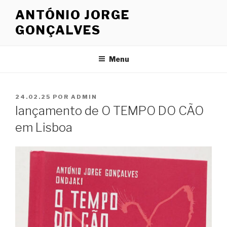
Saltar
ANTÓNIO JORGE
para
GONÇALVES
o
conteúdo
Menu
PUBLICADO
24.02.25
POR
ADMIN
EM
lançamento de O TEMPO DO CÃO
em Lisboa