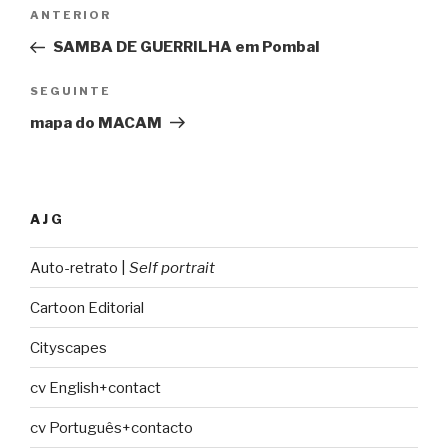
Navegação
ANTERIOR
Conteúdo
de
anterior
SAMBA DE GUERRILHA em Pombal
artigos
SEGUINTE
Conteúdo
seguinte
mapa do MACAM
AJG
Auto-retrato |
Self portrait
Cartoon Editorial
Cityscapes
cv English+contact
cv Português+contacto