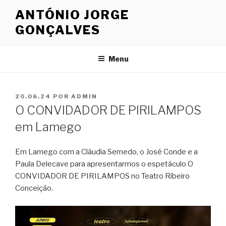
Saltar
ANTÓNIO JORGE
para
GONÇALVES
o
conteúdo
Menu
PUBLICADO
20.06.24
POR
ADMIN
EM
O CONVIDADOR DE PIRILAMPOS
em Lamego
Em Lamego com a Cláudia Semedo, o José Conde e a
Paula Delecave para apresentarmos o espetáculo O
CONVIDADOR DE PIRILAMPOS no Teatro Ribeiro
Conceição.