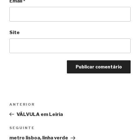
Email
*
Site
Navegação
ANTERIOR
Conteúdo
de
anterior
VÁLVULA em Leiria
artigos
SEGUINTE
Conteúdo
seguinte
metro lisboa, linha verde