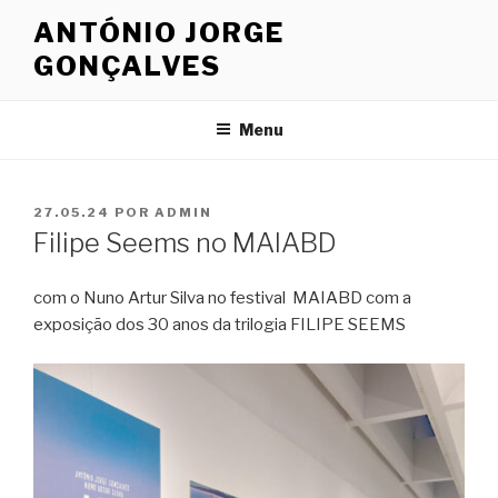
Saltar
ANTÓNIO JORGE
para
GONÇALVES
o
conteúdo
Menu
PUBLICADO
27.05.24
POR
ADMIN
EM
Filipe Seems no MAIABD
com o Nuno Artur Silva no festival MAIABD com a
exposição dos 30 anos da trilogia FILIPE SEEMS