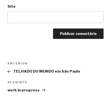
Site
Navegação
ANTERIOR
Conteúdo
de
anterior
TELHADO DO MUNDO em São Paulo
artigos
SEGUINTE
Conteúdo
seguinte
work in progress