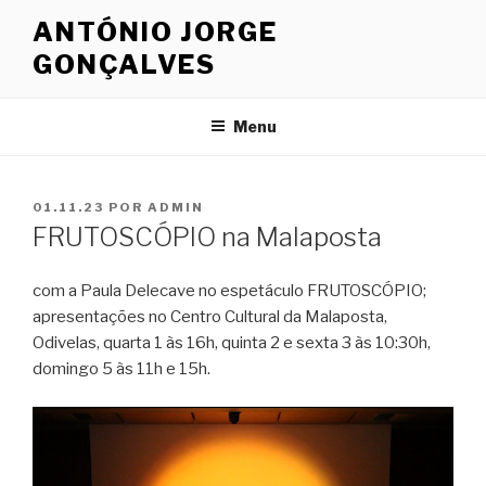
Saltar
ANTÓNIO JORGE
para
GONÇALVES
o
conteúdo
Menu
PUBLICADO
01.11.23
POR
ADMIN
EM
FRUTOSCÓPIO na Malaposta
com a Paula Delecave no espetáculo FRUTOSCÓPIO;
apresentações no Centro Cultural da Malaposta,
Odivelas, quarta 1 às 16h, quinta 2 e sexta 3 às 10:30h,
domingo 5 às 11h e 15h.
Reprodutor
de
vídeo