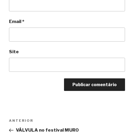
Email
*
Site
Navegação
ANTERIOR
Conteúdo
de
anterior
VÁLVULA no festival MURO