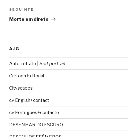
artigos
SEGUINTE
Conteúdo
seguinte
Morte em direto
AJG
Auto-retrato |
Self portrait
Cartoon Editorial
Cityscapes
cv English+contact
cv Português+contacto
DESENHAR DO ESCURO
DESENHOS EFÉMEROS