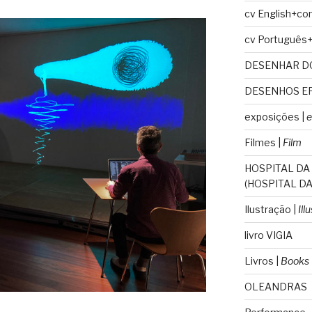
cv English+co
cv Português
DESENHAR D
DESENHOS E
exposições |
e
Filmes |
Film
HOSPITAL DA
(HOSPITAL DA
Ilustração |
Ill
livro VIGIA
Livros |
Books
OLEANDRAS