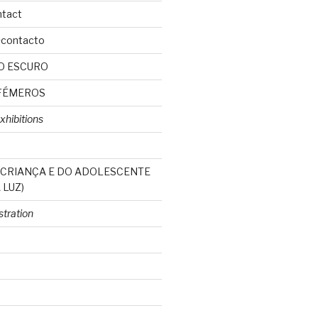
ntact
+contacto
O ESCURO
FÉMEROS
xhibitions
 CRIANÇA E DO ADOLESCENTE
 LUZ)
ustration