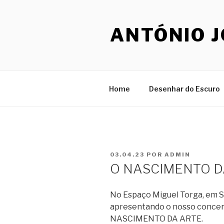
Saltar
para
ANTÓNIO 
o
conteúdo
Home
Desenhar do Escuro
PUBLICADO
03.04.23
POR
ADMIN
EM
O NASCIMENTO DA
No Espaço Miguel Torga, em Sa
apresentando o nosso concer
NASCIMENTO DA ARTE.