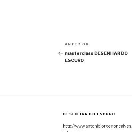
Navegação
ANTERIOR
Conteúdo
de
anterior
masterclass DESENHAR DO
ESCURO
artigos
DESENHAR DO ESCURO
http://www.antoniojorgegoncalve