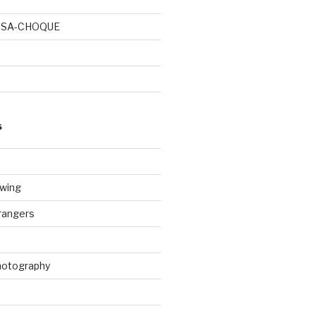
OSA-CHOQUE
S
wing
rangers
Photography