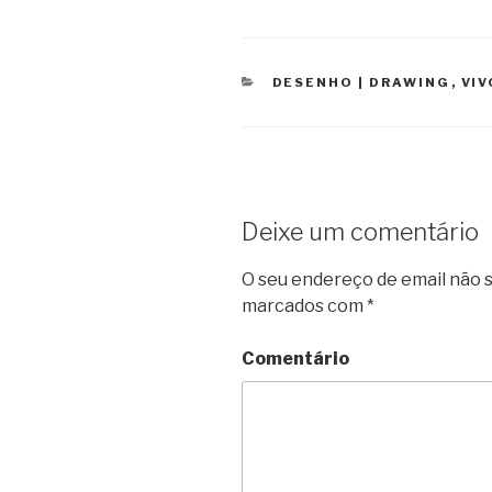
CATEGORIAS
DESENHO | DRAWING
,
VIV
Deixe um comentário
O seu endereço de email não s
marcados com
*
Comentário