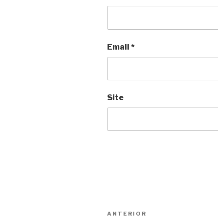
Email
*
Site
Navegação
ANTERIOR
Conteúdo