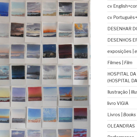
cv English+co
cv Português
DESENHAR D
DESENHOS E
exposições |
e
Filmes |
Film
HOSPITAL DA
(HOSPITAL DA
Ilustração |
Ill
livro VIGIA
Livros |
Books
OLEANDRAS