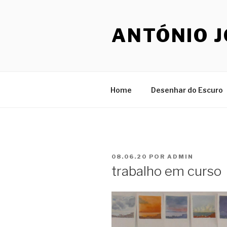
Saltar
para
ANTÓNIO 
o
conteúdo
Home
Desenhar do Escuro
PUBLICADO
08.06.20
POR
ADMIN
EM
trabalho em curso