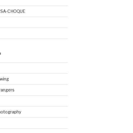
OSA-CHOQUE
S
wing
rangers
Photography