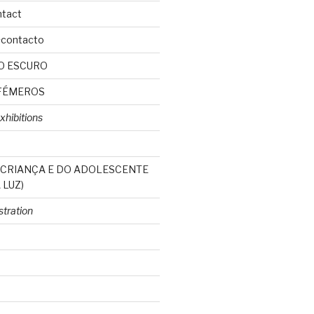
ntact
+contacto
O ESCURO
FÉMEROS
xhibitions
 CRIANÇA E DO ADOLESCENTE
 LUZ)
ustration