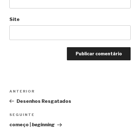
Site
Navegação
ANTERIOR
Conteúdo
de
anterior
Desenhos Resgatados
artigos
SEGUINTE
Conteúdo
seguinte
começo |
beginning