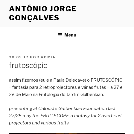
Saltar
ANTÓNIO JORGE
para
GONÇALVES
o
conteúdo
Menu
PUBLICADO
30.05.17
POR
ADMIN
EM
frutoscópio
assim fizemos (eu e a Paula Delecave) o FRUTOSCÓPIO
– fantasia para 2 retroprojectores e várias frutas – a 27 e
28 de Maio na Frutologia do Jardim Gulbenkian.
presenting at Calouste Gulbenkian Foundation last
27/28 may the FRUITSCOPE, a fantasy for 2 overhead
projectors and various fruits