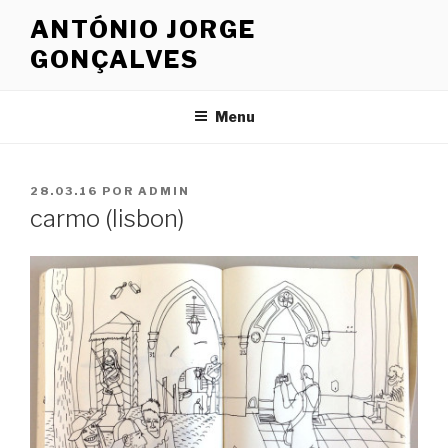
Saltar
ANTÓNIO JORGE
para
GONÇALVES
o
conteúdo
Menu
PUBLICADO
28.03.16
POR
ADMIN
EM
carmo (lisbon)