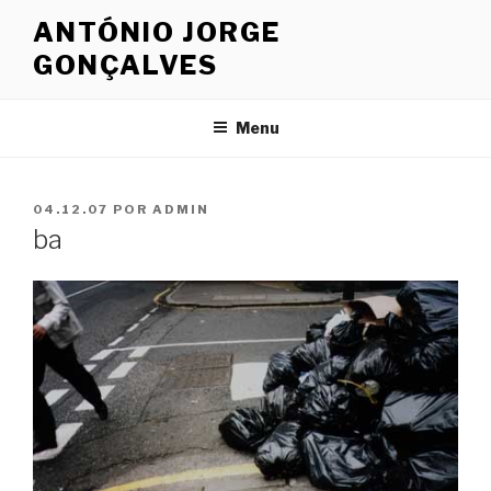
Saltar
ANTÓNIO JORGE
para
GONÇALVES
o
conteúdo
Menu
PUBLICADO
04.12.07
POR
ADMIN
EM
ba