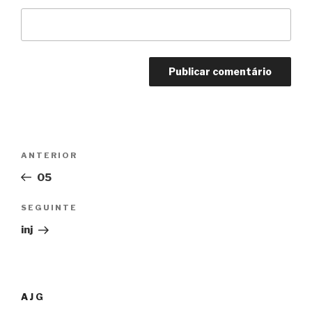
Navegação
ANTERIOR
Conteúdo
de
anterior
05
artigos
SEGUINTE
Conteúdo
seguinte
inj
AJG