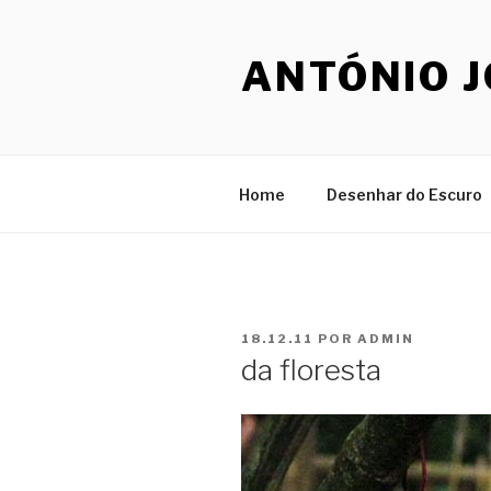
Saltar
para
ANTÓNIO 
o
conteúdo
Home
Desenhar do Escuro
PUBLICADO
18.12.11
POR
ADMIN
EM
da floresta