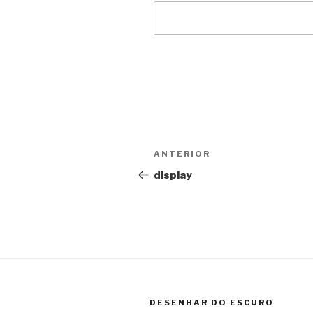
Navegação
ANTERIOR
Conteúdo
de
anterior
display
artigos
DESENHAR DO ESCURO