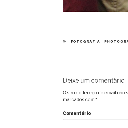
CATEGORIAS
FOTOGRAFIA | PHOTOGR
Deixe um comentário
O seu endereço de email não s
marcados com
*
Comentário