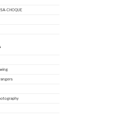
OSA-CHOQUE
S
wing
rangers
Photography