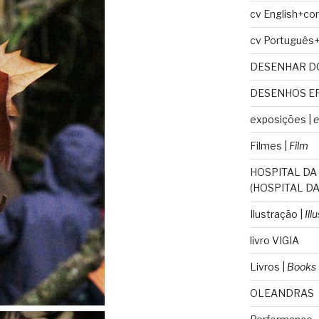
cv English+co
cv Português
DESENHAR D
DESENHOS E
exposições |
e
Filmes |
Film
HOSPITAL DA
(HOSPITAL DA
Ilustração |
Ill
livro VIGIA
Livros |
Books
OLEANDRAS