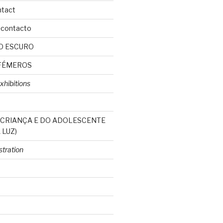
ntact
+contacto
O ESCURO
FÉMEROS
xhibitions
 CRIANÇA E DO ADOLESCENTE
 LUZ)
ustration