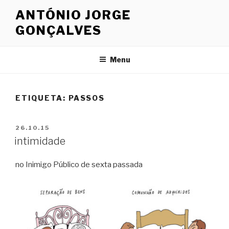
Saltar
ANTÓNIO JORGE
para
GONÇALVES
o
conteúdo
Menu
ETIQUETA: PASSOS
PUBLICADO
26.10.15
EM
intimidade
no Inimigo Público de sexta passada