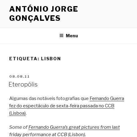
Saltar
ANTÓNIO JORGE
para
GONÇALVES
o
conteúdo
Menu
ETIQUETA: LISBON
PUBLICADO
08.08.11
EM
Eteropólis
Algumas das notáveis fotografias que
Fernando Guerra
fez do espectáculo de sexta-feira passada no CCB
(Lisboa)
.
Some of
Fernando Guerra’s great pictures from last
friday performance at CCB (Lisbon).