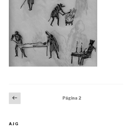
Navegação
Página
Página
2
anterior
de
artigos
AJG