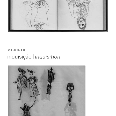
PUBLICADO
21.08.10
EM
inquisição |
inquisition