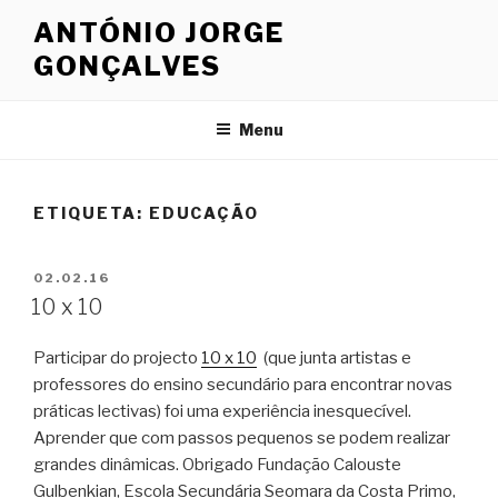
Saltar
ANTÓNIO JORGE
para
GONÇALVES
o
conteúdo
Menu
ETIQUETA: EDUCAÇÃO
PUBLICADO
02.02.16
EM
10 x 10
Participar do projecto
10 x 10
(que junta artistas e
professores do ensino secundário para encontrar novas
práticas lectivas) foi uma experiência inesquecível.
Aprender que com passos pequenos se podem realizar
grandes dinâmicas. Obrigado Fundação Calouste
Gulbenkian, Escola Secundária Seomara da Costa Primo,