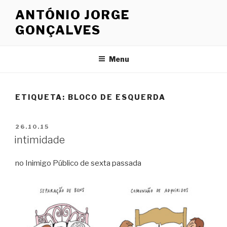
Saltar
ANTÓNIO JORGE
para
GONÇALVES
o
conteúdo
Menu
ETIQUETA: BLOCO DE ESQUERDA
PUBLICADO
26.10.15
EM
intimidade
no Inimigo Público de sexta passada