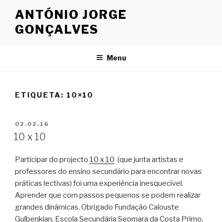
Saltar
ANTÓNIO JORGE
para
GONÇALVES
o
conteúdo
Menu
ETIQUETA: 10×10
PUBLICADO
02.02.16
EM
10 x 10
Participar do projecto
10 x 10
(que junta artistas e
professores do ensino secundário para encontrar novas
práticas lectivas) foi uma experiência inesquecível.
Aprender que com passos pequenos se podem realizar
grandes dinâmicas. Obrigado Fundação Calouste
Gulbenkian, Escola Secundária Seomara da Costa Primo,